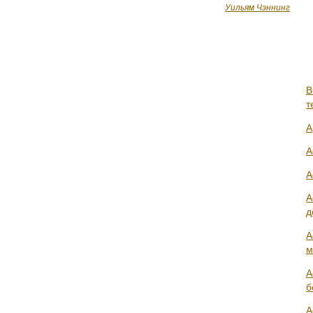
Уильям Чэннинг
В
т
А
А
А
А
д
А
м
А
б
А