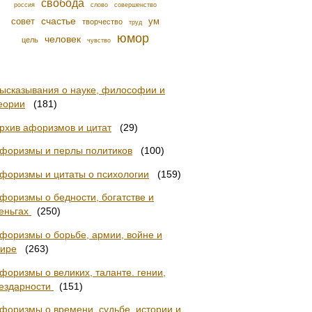
свобода
россия
слово
совершенство
счастье
совет
ум
творчество
труд
юмор
человек
цель
чувство
ысказывания о науке, философии и
еории
(181)
рхив афоризмов и цитат
(29)
форизмы и перлы политиков
(100)
форизмы и цитаты о психологии
(159)
форизмы о бедности, богатстве и
еньгах
(250)
форизмы о борьбе, армии, войне и
ире
(263)
форизмы о великих, таланте. гении,
ездарности
(151)
форизмы о времени, судьбе, истории и