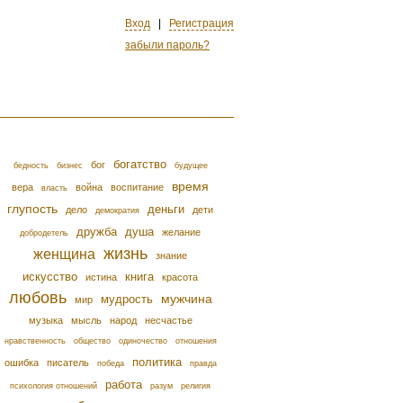
Вход
|
Регистрация
забыли пароль?
богатство
бог
бедность
бизнес
будущее
время
вера
война
воспитание
власть
глупость
деньги
дело
дети
демократия
дружба
душа
желание
добродетель
жизнь
женщина
знание
искусство
книга
истина
красота
любовь
мужчина
мудрость
мир
музыка
мысль
народ
несчастье
нравственность
общество
одиночество
отношения
политика
ошибка
писатель
победа
правда
работа
психология отношений
разум
религия