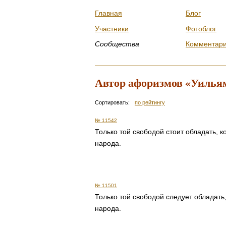
Главная
Блог
Участники
Фотоблог
Сообщества
Комментар
Автор афоризмов «Уилья
Сортировать:
по рейтингу
№ 11542
Только той свободой стоит обладать, 
народа.
№ 11501
Только той свободой следует обладать
народа.