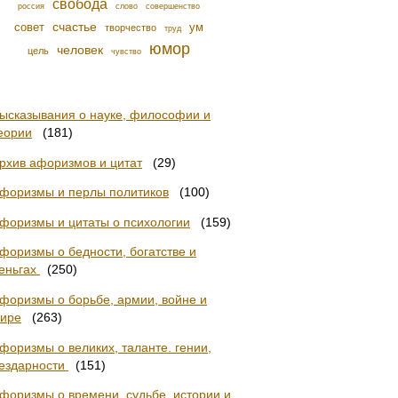
свобода
россия
слово
совершенство
счастье
совет
ум
творчество
труд
юмор
человек
цель
чувство
ысказывания о науке, философии и
еории
(181)
рхив афоризмов и цитат
(29)
форизмы и перлы политиков
(100)
форизмы и цитаты о психологии
(159)
форизмы о бедности, богатстве и
еньгах
(250)
форизмы о борьбе, армии, войне и
ире
(263)
форизмы о великих, таланте. гении,
ездарности
(151)
форизмы о времени, судьбе, истории и