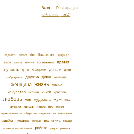
Вход
|
Регистрация
забыли пароль?
богатство
бог
бедность
бизнес
будущее
время
вера
война
воспитание
власть
глупость
деньги
дело
дети
демократия
дружба
душа
желание
добродетель
жизнь
женщина
знание
искусство
книга
истина
красота
любовь
мужчина
мудрость
мир
музыка
мысль
народ
несчастье
нравственность
общество
одиночество
отношения
политика
ошибка
писатель
победа
правда
работа
психология отношений
разум
религия