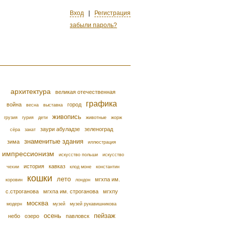
Вход
|
Регистрация
забыли пароль?
архитектура
великая отечественная
графика
война
город
весна
выставка
живопись
грузия
гурия
дети
животные
жорж
заури абуладзе
зеленоград
сёра
закат
знаменитые здания
зима
иллюстрация
импрессионизм
искусство польши
искусство
история
кавказ
чехии
клод моне
константин
кошки
лето
мгхпа им.
коровин
лондон
с.строганова
мгхпа им. строганова
мгхпу
москва
модерн
музей
музей рукавишникова
осень
пейзаж
небо
озеро
павловск