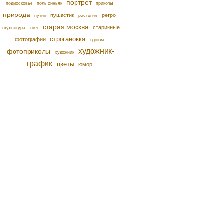
портрет
подмосковье
поль синьяк
приколы
природа
пушистик
ретро
путин
растения
старая москва
старинные
скульптура
снег
строгановка
фотографии
туризм
художник-
фотоприколы
художник
график
цветы
юмор